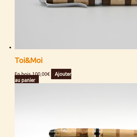
Toi&Moi
En bois
100,00
€
Ajouter
au panier