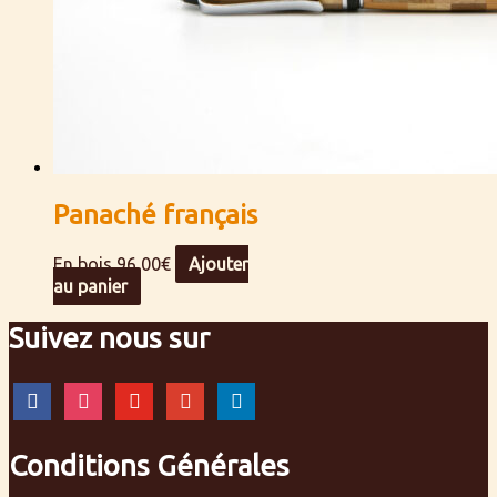
Panaché français
En bois
96,00
€
Ajouter
au panier
Suivez nous sur
facebook
instagram
youtube
google
linkedin
Conditions Générales