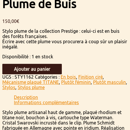
Plume de Buis
150,00
€
Stylo plume de la collection Prestige : celui-ci est en buis
des forêts françaises.
Écrire avec cette plume vous procurera à coup sûr un plaisir
inégalé.
Disponibilité :
1 en stock
quantité
Ajouter au panier
de
Plume
UGS :
STY1162
Catégories :
En bois
,
Finition ciré
,
de
Mécanisme plaqué TITANE
,
Plutôt féminin
,
Plutôt masculin
,
Buis
Stylos
,
Stylos plume
Description
Informations complémentaires
Stylo plume artisanal haut de gamme, plaqué rhodium et
titane noir, bouchon à vis, cartouche type Waterman.
Cristal Swarovski incrusté dans le clip. Plume Schmidt
fabriquée en Allemagne avec pointe en iridium. Réalisation