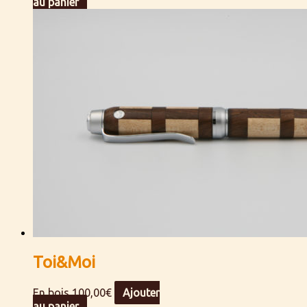
au panier
Toi&Moi
En bois
100,00
€
Ajouter
au panier