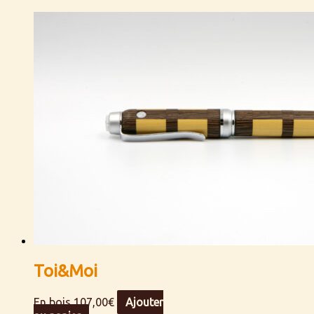
Toi&Moi
En bois
107,00
€
Ajouter