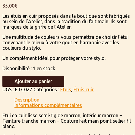
35,00
€
Les étuis en cuir proposés dans la boutique sont fabriqués
au sein de l’Atelier, dans la tradition du fait main. Ils sont
marqués de la griffe de l’Atelier.
Une multitude de couleurs vous permettra de choisir l’étui
convenant le mieux à votre goût en harmonie avec les
couleurs du stylo.
Un complément idéal pour protéger votre stylo.
Disponibilité :
1 en stock
quantité
Ajouter au panier
de
Etui
UGS :
ETC027
Catégories :
Étuis
,
Étuis cuir
en
Description
cuir
Informations complémentaires
lisse
semi-
Etui en cuir lisse semi-rigide marron, intérieur marron –
rigide
Teinture tranche marron – Couture fait main point sellier fil
marron,
blanc.
intérieur
marron