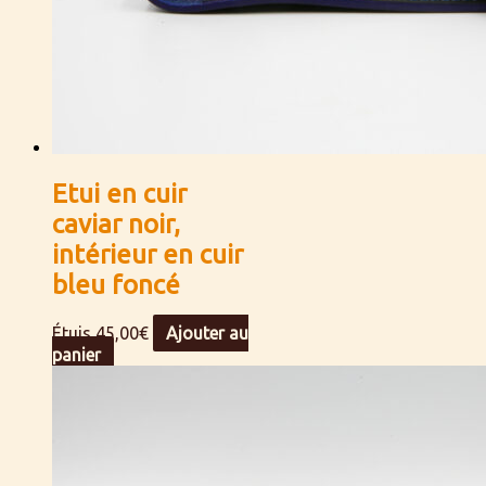
Etui en cuir
caviar noir,
intérieur en cuir
bleu foncé
Étuis
45,00
€
Ajouter au
panier