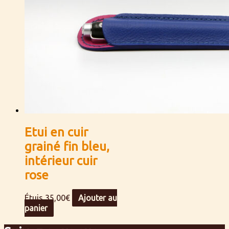
Etui en cuir
grainé fin bleu,
intérieur cuir
rose
Étuis
35,00
€
Ajouter au
panier