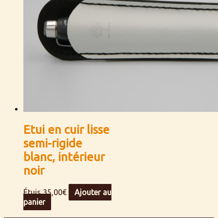
Etui en cuir lisse
semi-rigide
blanc, intérieur
noir
Étuis
35,00
€
Ajouter au
panier