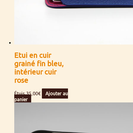
Etui en cuir
grainé fin bleu,
intérieur cuir
rose
Étuis
35,00
€
Ajouter au
panier