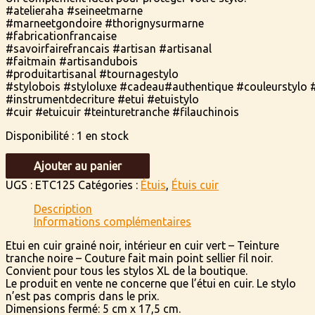
#atelieraha #seineetmarne
#marneetgondoire #thorignysurmarne
#fabricationfrancaise
#savoirfairefrancais #artisan #artisanal
#faitmain #artisandubois
#produitartisanal #tournagestylo
#stylobois #styloluxe #cadeau#authentique #couleurstylo #
#instrumentdecriture #etui #etuistylo
#cuir #etuicuir #teinturetranche #filauchinois
Disponibilité :
1 en stock
quantité
Ajouter au panier
de
Etui
UGS :
ETC125
Catégories :
Étuis
,
Étuis cuir
en
Description
cuir
Informations complémentaires
grainé
noir,
Etui en cuir grainé noir, intérieur en cuir vert – Teinture
intérieur
tranche noire – Couture fait main point sellier fil noir.
en
Convient pour tous les stylos XL de la boutique.
cuir
Le produit en vente ne concerne que l’étui en cuir. Le stylo
vert
n’est pas compris dans le prix.
Dimensions fermé: 5 cm x 17,5 cm.