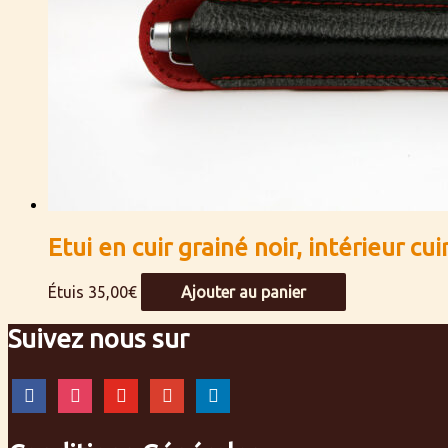
Etui en cuir grainé noir, intérieur cui
Étuis
35,00
€
Ajouter au panier
Suivez nous sur
facebook
instagram
youtube
google
linkedin