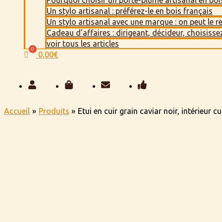
Pourquoi choisir un porte-plume artisanal en boi
Un stylo artisanal : préférez-le en bois français
Un stylo artisanal avec une marque : on peut le r
Cadeau d’affaires : dirigeant, décideur, choisissez
voir tous les articles
0,00
€
Accueil
Produits
Etui en cuir grain caviar noir, intérieur cu