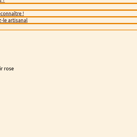
s ?
econnaître !
-le artisanal
ir rose