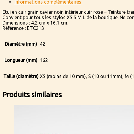
Informations complémentaires
grain
caviar
Etui en cuir grain caviar noir, intérieur cuir rose – Teinture tra
noir,
Convient pour tous les stylos XS S M L de la boutique. Ne con
intérieur
Dimensions : 4,2 cm x 16,1 cm.
cuir
Référence : ETC213
rose
Diamètre (mm)
42
Longueur (mm)
162
Taille (diamètre)
XS (moins de 10 mm), S (10 ou 11mm), M (
Produits similaires