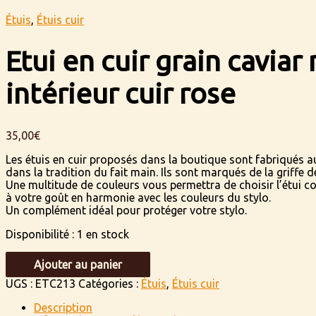
Étuis
,
Étuis cuir
Etui en cuir grain caviar 
intérieur cuir rose
35,00
€
Les étuis en cuir proposés dans la boutique sont fabriqués au 
dans la tradition du fait main. Ils sont marqués de la griffe de 
Une multitude de couleurs vous permettra de choisir l’étui c
à votre goût en harmonie avec les couleurs du stylo.
Un complément idéal pour protéger votre stylo.
Disponibilité :
1 en stock
quantité
Ajouter au panier
de
Etui
UGS :
ETC213
Catégories :
Étuis
,
Étuis cuir
en
Description
cuir