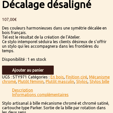
Décalage désaligné
107,00
€
Des couleurs harmonieuses dans une symétrie décalée en
bois français.
Tel est le résultat de la création de l’Atelier.
Ce stylo intemporel séduira les clients désireux de s’offrir
un stylo qui les accompagnera dans les frontières du
temps.
Disponibilité :
1 en stock
quantité
Ajouter au panier
de
Décalage
UGS :
STY971
Catégories :
En bois
,
Finition ciré
,
Mécanisme
désaligné
chromé
,
Plutôt féminin
,
Plutôt masculin
,
Stylos
,
Stylos bille
Description
Informations complémentaires
Stylo artisanal à bille mécanisme chromé et chromé satiné,
cartouche type Parker. Sortie de la bille par rotation dans
les deux sens.