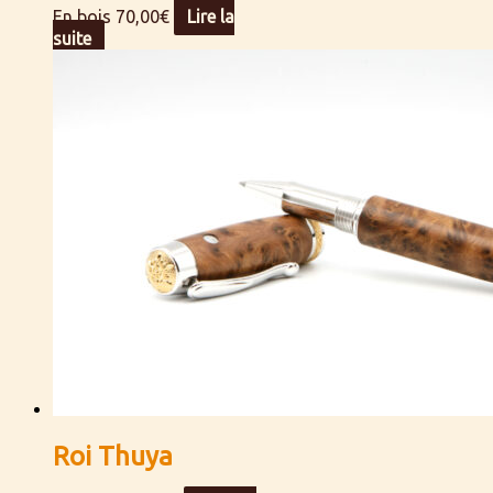
En bois
70,00
€
Lire la
suite
Roi Thuya