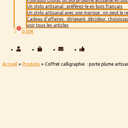
Pourquoi choisir un porte-plume artisanal en boi
Un stylo artisanal : préférez-le en bois français
Un stylo artisanal avec une marque : on peut le r
Cadeau d’affaires : dirigeant, décideur, choisissez
voir tous les articles
0,00
€
Accueil
Produits
Coffret calligraphie : porte plume artisa