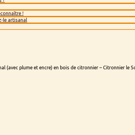
s ?
econnaître !
-le artisanal
nal (avec plume et encre) en bois de citronnier – Citronnier le S