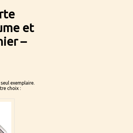
rte
lume et
nier –
 seul exemplaire.
tre choix :