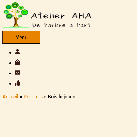
Aller
au
contenu
Menu
Menu
Accueil
Produits
Buis le jeune