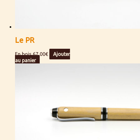
Le PR
En bois
67,00
€
Ajouter
au panier