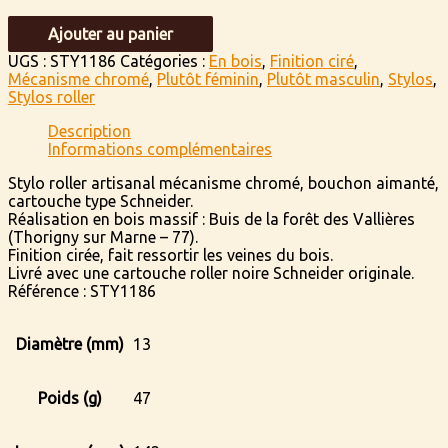
quantité
Ajouter au panier
de
Buis
UGS :
STY1186
Catégories :
En bois
,
Finition ciré
,
le
Mécanisme chromé
,
Plutôt féminin
,
Plutôt masculin
,
Stylos
,
jeune
Stylos roller
Description
Informations complémentaires
Stylo roller artisanal mécanisme chromé, bouchon aimanté,
cartouche type Schneider.
Réalisation en bois massif : Buis de la forêt des Vallières
(Thorigny sur Marne – 77).
Finition cirée, fait ressortir les veines du bois.
Livré avec une cartouche roller noire Schneider originale.
Référence : STY1186
Diamètre (mm)
13
Poids (g)
47