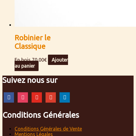
Robinier le
Classique
En bois
70,00
€
Ajouter
au panier
Suivez nous sur
facebook
instagram
youtube
google
linkedin
Conditions Générales
Conditions Générales de Vente
Mentions Légales